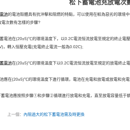
松下蓄電池充放電次
電池
的電池殼體具有抗沖擊和阻燃的特點，可以使用在較為惡劣的環境中
放電次數有怎樣的步驟?
蓄電池在(20±5)℃的環境溫度下，以0.2C電流恒流放電至規定的終止電壓(
2V)，轉入恒壓充電(充電終止電流一般為0.02C);
蓄電池
在(20±5)℃的環境溫度下以0.2C電流恒流放電至規定的放電終止電
池應在(20±5)℃的環境溫度下進行循環，電池在充電和放電或放電和充電
松下蓄電池應按照步驟①和步驟②循環進行放電和充電，直至放電容量低于額
上一個：
內阻過大的松下蓄電池需及時更換