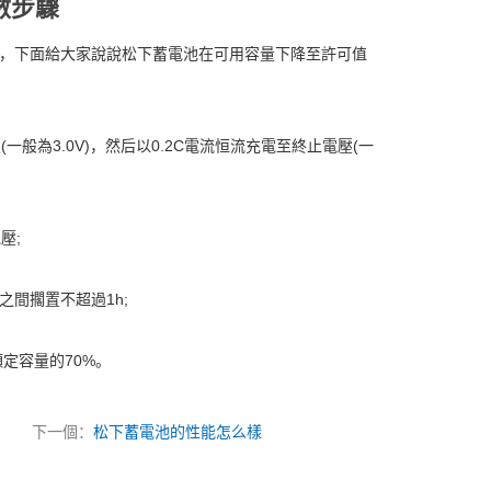
數步驟
，下面給大家說說松下蓄電池在可用容量下降至許可值
一般為3.0V)，然后以0.2C電流恒流充電至終止電壓(一
壓;
之間擱置不超過1h;
定容量的70%。
下一個：
松下蓄電池的性能怎么樣